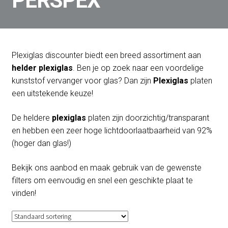
PERSPEX
Plexiglas stofkap
Volkern / HPL
Dibond
Freesletters
Plexiglas discounter biedt een breed assortiment aan
Toebehoren
helder
plexiglas
. Ben je op zoek naar een voordelige
Bewerking
kunststof vervanger voor glas? Dan zijn
Plexiglas
platen
Bestelinformatie
een uitstekende keuze!
Privacybeleid
GDPR – Verzoek om inzage in persoonlijke data
De heldere
plexiglas
platen zijn doorzichtig/transparant
Contact
en hebben een zeer hoge lichtdoorlaatbaarheid van 92%
Algemene Voorwaarden Plexiglasdiscounter.nl
(hoger dan glas!)
Bekijk ons aanbod en maak gebruik van de gewenste
filters om eenvoudig en snel een geschikte plaat te
vinden!